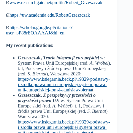
Ø
www.researchgate.net/profile/Robert_Grzeszczak
Ø
https://uw.academia.edu/RobertGrzeszczak
Ø
https://scholar.google.pl/citations?
user=pP88rEQAAAAJ&hl=en
My recent publications:
Grzeszczak,
Teorie integracji europejskiej
w:
System Prawa Unii Europejskiej (red.
A. Wróbel
),
t. I, Podstawy i źródła prawa Unii Europejskiej
(red.
S. Biernat
), Warszawa 2020:
https://www.ksiegarnia.beck.pl/19329-podstawy-
i-zrodla-prawa-unii-europejskiej-system-prawa-
unii-europejskiej-tom-i-stanislaw-bierna
t
Grzeszczak,
Z perspektywy przeszłości o
przyszłości prawa UE
w: System Prawa Unii
Europejskiej (red.
A. Wróbel
), t. 1, Podstawy i
źródła prawa Unii Europejskiej (red.
S. Biernat
),
Warszawa 2020:
https://www.ksiegarnia.beck.pl/19329-podstawy-
i-zrodla-prawa-unii-europejskiej-system-prawa-
unii-europejskiej-tom-i-stanislaw-biernat