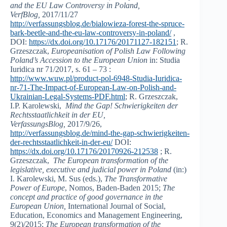
and the EU Law Controversy in Poland,
VerfBlog,
2017/11/27
http://verfassungsblog.de/bialowieza-forest-the-spruce-
bark-beetle-and-the-eu-law-controversy-in-poland/
,
DOI:
https://dx.doi.org/10.17176/20171127-182151
; R.
Grzeszczak,
Europeanisation of Polish Law Following
Poland’s Accession to the European Union
in: Studia
Iuridica nr 71/2017, s. 61 – 73 :
http://www.wuw.pl/product-pol-6948-Studia-Iuridica-
nr-71-The-Impact-of-European-Law-on-Polish-and-
Ukrainian-Legal-Systems-PDF.html
; R. Grzeszczak,
I.P. Karolewski,
Mind the Gap! Schwierigkeiten der
Rechtsstaatlichkeit in der EU,
VerfassungsBlog,
2017/9/26,
http://verfassungsblog.de/mind-the-gap-schwierigkeiten-
der-rechtsstaatlichkeit-in-der-eu/
DOI:
https://dx.doi.org/10.17176/20170926-212538
; R.
Grzeszczak,
The European transformation of the
legislative, executive
and judicial power in Poland
(in:)
I. Karolewski, M. Sus (eds.),
The Transformative
Power of Europe
, Nomos, Baden-Baden 2015;
The
concept and practice of good governance in the
European Union,
International Journal of Social,
Education, Economics and Management Engineering,
9(2)/2015;
The European transformation of the