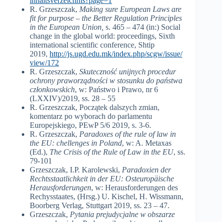
inhaltsverzeichnis?page=1
R. Grzeszczak,
Making sure European Laws are
fit for purpose – the Better Regulation Principles
in the European Union,
s. 465 – 474 (in:) Social
change in the global world: proceedings, Sixth
international scientific conference, Shtip
2019,
http://js.ugd.edu.mk/index.php/scgw/issue/
view/172
R. Grzeszczak,
Skuteczność unijnych procedur
ochrony praworządności w stosunku do państwa
członkowskich
, w: Państwo i Prawo, nr 6
(LXXIV)/2019, ss. 28 – 55
R. Grzeszczak, Początek dalszych zmian,
komentarz po wyborach do parlamentu
Europejskiego, PEwP 5/6 2019, s. 3-6.
R. Grzeszczak,
Paradoxes of the rule of law in
the EU: chellenges in Poland
, w: A. Metaxas
(Ed.),
The Crisis of the Rule of Law in the EU
, ss.
79-101
Grzeszczak, I.P. Karolewski,
Paradoxien der
Rechtsstaatlichkeit in der EU: Osteuropäische
Herausforderungen
, w: Herausforderungen des
Rechysstaates, (Hrsg.) U. Kischel, H. Wissmann,
Boorberg Verlag, Stuttgart 2019, ss. 23 – 47.
Grzeszczak,
Pytania prejudycjalne w obszarze