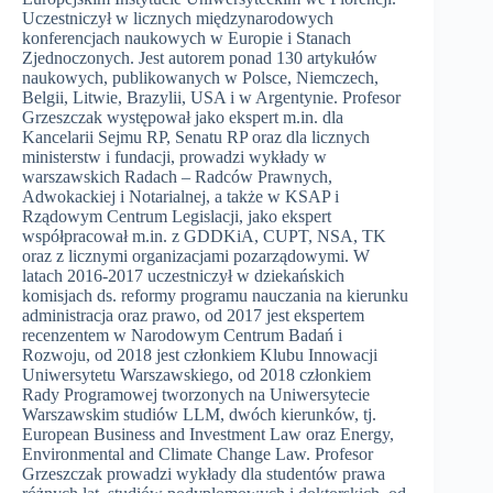
Uczestniczył w licznych międzynarodowych
konferencjach naukowych w Europie i Stanach
Zjednoczonych. Jest autorem ponad 130 artykułów
naukowych, publikowanych w Polsce, Niemczech,
Belgii, Litwie, Brazylii, USA i w Argentynie. Profesor
Grzeszczak występował jako ekspert m.in. dla
Kancelarii Sejmu RP, Senatu RP oraz dla licznych
ministerstw i fundacji, prowadzi wykłady w
warszawskich Radach – Radców Prawnych,
Adwokackiej i Notarialnej, a także w KSAP i
Rządowym Centrum Legislacji, jako ekspert
współpracował m.in. z GDDKiA, CUPT, NSA, TK
oraz z licznymi organizacjami pozarządowymi. W
latach 2016-2017 uczestniczył w dziekańskich
komisjach ds. reformy programu nauczania na kierunku
administracja oraz prawo, od 2017 jest ekspertem
recenzentem w Narodowym Centrum Badań i
Rozwoju, od 2018 jest członkiem Klubu Innowacji
Uniwersytetu Warszawskiego, od 2018 członkiem
Rady Programowej tworzonych na Uniwersytecie
Warszawskim studiów LLM, dwóch kierunków, tj.
European Business and Investment Law oraz Energy,
Environmental and Climate Change Law. Profesor
Grzeszczak prowadzi wykłady dla studentów prawa