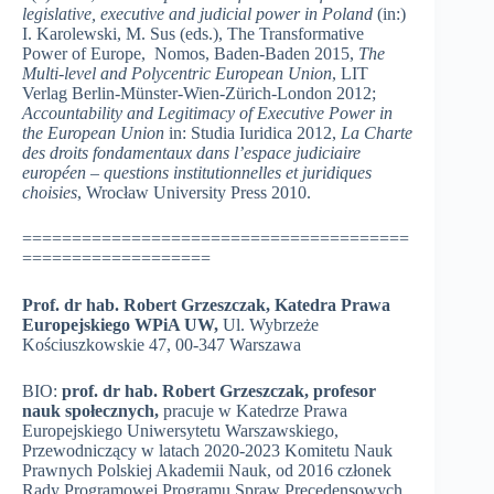
legislative, executive and judicial power in Poland
(in:)
I. Karolewski, M. Sus (eds.), The Transformative
Power of Europe, Nomos, Baden-Baden 2015,
The
Multi-level and Polycentric European Union
, LIT
Verlag Berlin-Münster-Wien-Zürich-London 2012;
Accountability and Legitimacy of Executive Power in
the European Union
in: Studia Iuridica 2012,
La Charte
des droits fondamentaux dans l’espace judiciaire
européen – questions institutionnelles et juridiques
choisies
, Wrocław University Press 2010.
=======================================
===================
Prof. dr hab. Robert Grzeszczak,
Katedra Prawa
Europejskiego WPiA UW,
Ul. Wybrzeże
Kościuszkowskie 47, 00-347 Warszawa
BIO:
prof. dr hab. Robert Grzeszczak, profesor
nauk społecznych,
pracuje w Katedrze Prawa
Europejskiego Uniwersytetu Warszawskiego,
Przewodniczący w latach 2020-2023 Komitetu Nauk
Prawnych Polskiej Akademii Nauk, od 2016 członek
Rady Programowej Programu Spraw Precedensowych