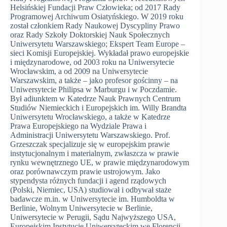
Helsińskiej Fundacji Praw Człowieka; od 2017 Rady
Programowej Archiwum Osiatyńskiego. W 2019 roku
został członkiem Rady Naukowej Dyscypliny Prawo
oraz Rady Szkoły Doktorskiej Nauk Społecznych
Uniwersytetu Warszawskiego;
Ekspert Team Europe –
sieci Komisji Europejskiej.
Wykładał prawo europejskie
i międzynarodowe, od 2003 roku na Uniwersytecie
Wrocławskim, a od 2009 na Uniwersytecie
Warszawskim, a także – jako profesor gościnny – na
Uniwersytecie Philipsa w Marburgu i w Poczdamie.
Był adiunktem w Katedrze Nauk Prawnych Centrum
Studiów Niemieckich i Europejskich im. Willy Brandta
Uniwersytetu Wrocławskiego, a także w Katedrze
Prawa Europejskiego na Wydziale Prawa i
Administracji Uniwersytetu Warszawskiego. Prof.
Grzeszczak specjalizuje się w europejskim prawie
instytucjonalnym i materialnym, zwłaszcza w prawie
rynku wewnętrznego UE, w prawie międzynarodowym
oraz porównawczym prawie ustrojowym. Jako
stypendysta różnych fundacji i agend rządowych
(Polski, Niemiec, USA) studiował i odbywał staże
badawcze m.in. w Uniwersytecie im. Humboldta w
Berlinie, Wolnym Uniwersytecie w Berlinie,
Uniwersytecie w Perugii, Sądu Najwyższego USA,
Europejskim Instytucie Uniwersyteckim we Florencji.