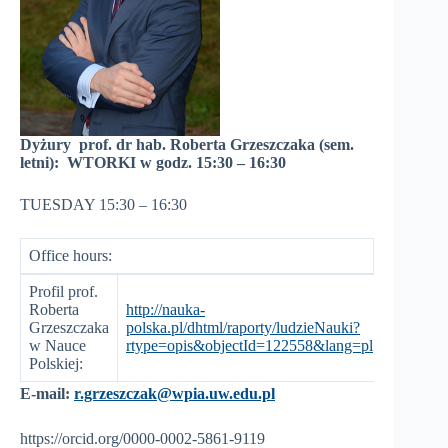
Dyżury prof. dr hab. Roberta Grzeszczaka (sem.
letni): WTORKI w godz. 15:30 – 16:30
TUESDAY 15:30 – 16:30
Office hours:
Profil prof.
Roberta
http://nauka-
Grzeszczaka
polska.pl/dhtml/raporty/ludzieNauki?
w Nauce
rtype=opis&objectId=122558&lang=pl
Polskiej:
E-mail:
r.grzeszczak@wpia.uw.edu.pl
https://orcid.org/0000-0002-5861-9119