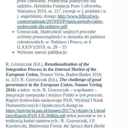
praw człowieka.
Podręcznik praktyczny dla
sędziów, Helsińska Fundacja Praw Człowieka,
Warszawa 2019, ss. 117. (wersje w j. polskim i w
j. angielskim), dostęp:
http://www.hfhr.pl/wp-
content/uploads/2019/03/Pytania-prejudycjalne-
podrecznik-dla-sedziow.pdf
Grzeszczak,
Skuteczność unijnych procedur
ochrony praworządności w stosunku do państwa
członkowskich
, w: Państwo i Prawo, nr 6
(LXXIV)/2019, ss. 28 – 55
Wybrane starsze publikacje:
R. Grzeszczak (Ed.),
Renationalisation of the
Integration Process in the Internal Market of the
European Union,
Nomos Verla, Baden-Baden 2018,
ss. 221; R. Grzeszczak (Ed.),
The challenge of good
governance in the European Union
, Nomos Verlag
2016
;
a także m.in.
R. Grzeszczak – współautor –
Integracja europejska i miejsce Polski w tym procesie
,
Raport środowiska naukowego PAN, Wydział I Nauk
Humanistycznych i Społecznych dostęp na
https://instytucja.pan.pl/images/2017/wydzialy/w1/grud
zien/Raport-PAN-UE-Wilkin.pdf
(tekst powstał w zw z
realizacją badań statutowych ; R. Grzeszczak, I.P.
Karolewski,
Bialowieza Forest, the Spruce Bark Beetle