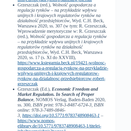
Grzeszczak (red.),
Wolność gospodarcza a
regulacja rynków – na przykładzie wpływu
unijnych i krajowych regulatorów rynków na
działalność przedsiębiorców
, Wyd. C.H. Beck,
Warszawa 2020, ss. 307 (w tym: R. Grzeszczak,
Wprowadzenie merytoryczne w: R. Grzeszczak
(red.),
Wolność gospodarcza a regulacja rynków
– na przykładzie wpływu unijnych i krajowych
regulatorów rynków na działalność
przedsiębiorców
, Wyd. C.H. Beck, Warszawa
2020, ss. 17 (s. XI do XXVIII),
https://www.ksiegarnia.beck.pl/19421-wolnosc-
gospodarcza-a-regulacja-rynkow-na-przykladzie-
wplywu-unijnych-i-krajowych-regulatorow-
rynkow-na-dzialalnosc-przedsiebiorcow-robert-
grzeszczak
Grzeszczak (Ed.),
Economic Freedom and
Market Regulation.
In Search of Proper
Balance
, NOMOS Verlag, Baden-Baden 2020,
ss. 300,
ISBN print: 978-3-8487-6724-3, ISBN
online: 978-3-7489-0846-
3,
https://doi.org/10.5771/9783748908463-1
–
https://www.nomos-
elibrary.de/10.5771/9783748908463-1/titelei-