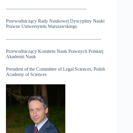
EDUCATIONAL
—————————————————
BACKGROUND
/ SELECTED
Przewodniczący Rady Naukowej Dyscypliny Nauki
PUBLICATIONS
Prawne Uniwersytetu Warszawskiego
Seminaria
————————————————————
Doktoranci
i
seminarium
Przewodniczący Komitetu Nauk Prawnych Polskiej
doktorskie
Akademii Nauk
Wybrane
President of the Committee of Legal Sciences, Polish
publikacje
Academy of Sciences
prof.
Roberta
Grzeszczaka
X.
Archiwum