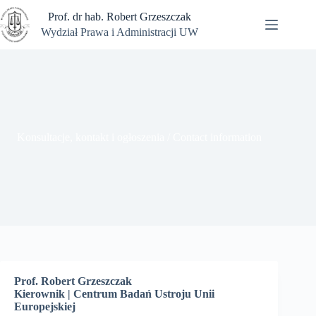
Przejdź
Prof. dr hab. Robert Grzeszczak
do
treści
Wydział Prawa i Administracji UW
Konsultacje,
Brak
kontakt i
wyników
ogłoszenia /
Contact
information
Wykłady
Konsultacje, kontakt i ogłoszenia / Contact information
Konferencje,
seminaria i
wykłady //
conferences,
seminars and
lectures
Granty
naukowe i
informacje
biograficzne
/ Research
Prof. Robert Grzeszczak
projects and
Kierownik | Centrum Badań Ustroju Unii
biographical
Europejskiej
information